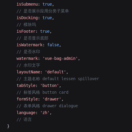
    isSubmenu
: 
true
,
    // 是否展示应用分类子菜单
    isDocking
: 
true
,
    // 模块坞
    isFooter
: 
true
,
    // 是否显示底部
    isWatermark
: 
false
,
    // 是否水印
    watermark
: 
'vue-bag-admin'
,
    // 水印文字
    layoutName
: 
'default'
,
    // 主题名称 default lessen spillover
    tabStyle
: 
'button'
,
    // 标签风格 button card
    formStyle
: 
'drawer'
,
    // 表单风格 drawer dialogue
    language
: 
'zh'
,
    // 语言
}