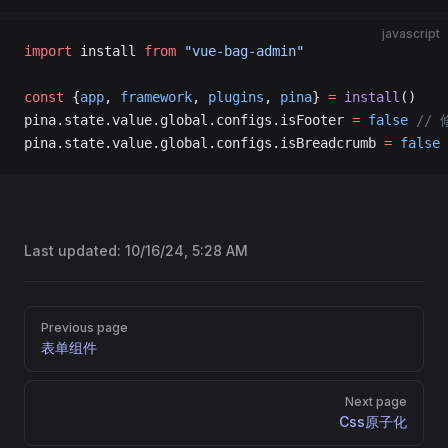
javascript
import
 install 
from
 "vue-bag-admin"
const
 {
app
, 
framework
, 
plugins
, 
pina
} 
=
 install
()
pina.state.value.global.configs.isFooter 
=
 false
 //
pina.state.value.global.configs.isBreadcrumb 
=
 false
Last updated:
10/16/24, 5:28 AM
Pager
Previous page
表单组件
Next page
Css原子化