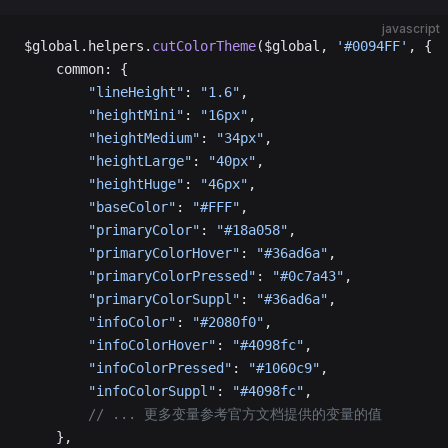
javascript
$global.helpers.
cutColorTheme
($global, 
'#0094FF'
, {
    common: {
        "lineHeight"
: 
"1.6"
,
        "heightMini"
: 
"16px"
,
        "heightMedium"
: 
"34px"
,
        "heightLarge"
: 
"40px"
,
        "heightHuge"
: 
"46px"
,
        "baseColor"
: 
"#FFF"
,
        "primaryColor"
: 
"#18a058"
,
        "primaryColorHover"
: 
"#36ad6a"
,
        "primaryColorPressed"
: 
"#0c7a43"
,
        "primaryColorSuppl"
: 
"#36ad6a"
,
        "infoColor"
: 
"#2080f0"
,
        "infoColorHover"
: 
"#4098fc"
,
        "infoColorPressed"
: 
"#1060c9"
,
        "infoColorSuppl"
: 
"#4098fc"
,
        // ... 更多变量参考官方文档提供的变量的值
    },